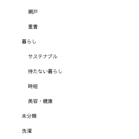
網戸
重曹
暮らし
サステナブル
持たない暮らし
時短
美容・健康
未分類
洗濯