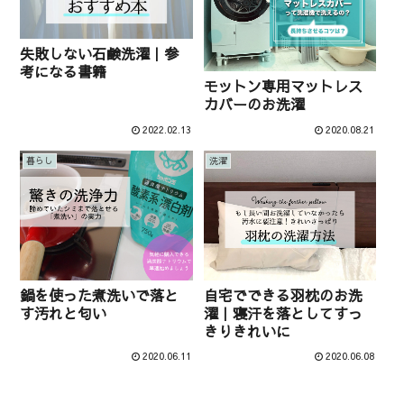
失敗しない石鹸洗濯｜参
考になる書籍
モットン専用マットレス
カバーのお洗濯
2022.02.13
2020.08.21
暮らし
洗濯
鍋を使った煮洗いで落と
自宅でできる羽枕のお洗
す汚れと匂い
濯｜寝汗を落としてすっ
きりきれいに
2020.06.11
2020.06.08